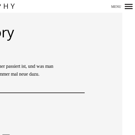
PHY
MENU
Primär-
ory
Navigation
r passiert ist, und was man
immer mal neue dazu.